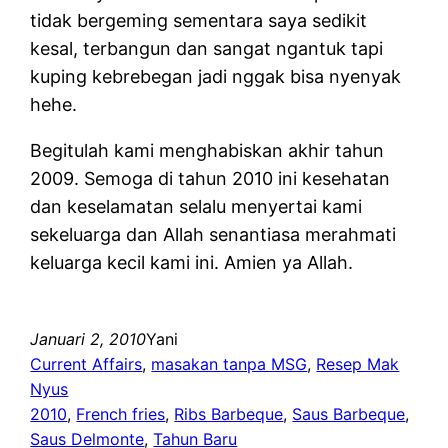
tidak bergeming sementara saya sedikit
kesal, terbangun dan sangat ngantuk tapi
kuping kebrebegan jadi nggak bisa nyenyak
hehe.
Begitulah kami menghabiskan akhir tahun
2009. Semoga di tahun 2010 ini kesehatan
dan keselamatan selalu menyertai kami
sekeluarga dan Allah senantiasa merahmati
keluarga kecil kami ini. Amien ya Allah.
Januari 2, 2010
Yani
Current Affairs
, 
masakan tanpa MSG
, 
Resep Mak
Nyus
2010
, 
French fries
, 
Ribs Barbeque
, 
Saus Barbeque
, 
Saus Delmonte
, 
Tahun Baru