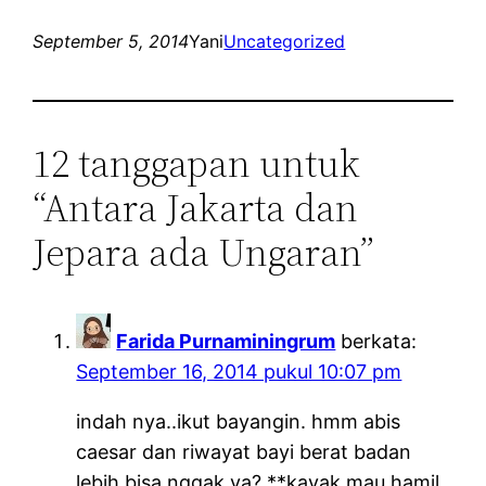
September 5, 2014
Yani
Uncategorized
12 tanggapan untuk
“Antara Jakarta dan
Jepara ada Ungaran”
Farida Purnaminingrum
berkata:
September 16, 2014 pukul 10:07 pm
indah nya..ikut bayangin. hmm abis
caesar dan riwayat bayi berat badan
lebih bisa nggak ya? **kayak mau hamil