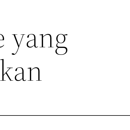
e yang
hkan