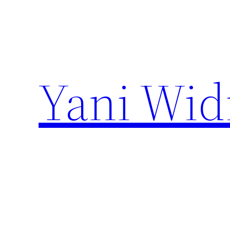
Lewati
ke
konten
Yani Wid