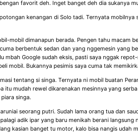
bengan favorit deh. Inget banget deh dia sukanya m
et potongan kenangan di Solo tadi. Ternyata mobilnya
obil-mobil dimanapun berada. Pengen tahu macam ben
a cuma berbentuk sedan dan yang nggemesin yang ben
u mbah Google sudah eksis, pasti saya nggak repot-re
 beli mobil. Bukannya pesimis saya cuma tak memikir
asi tentang si singa. Ternyata ni mobil buatan Pera
 itu mudah rewel dikarenakan mesinnya yang serba li
piara singa.
karuniai seorang putri. Sudah lama orang tua dan sa
alagi adik ipar yang baru menikah berani langsung n
lang kasian banget tu motor, kalo bisa nangis udah me