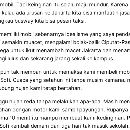
i mobil. Tapi keinginan itu selalu maju mundur. Kare
 kalau ada urusan ke Jakarta kita bisa manfaatin jas
gkau busway kita bisa pesen taksi.
memiliki mobil sebenarnya idealisme yang saya pe
ri semakin muacet, mengalami bolak-balik Ciputat-P
k tega untuk ikut menambah macet Jakarta dan mena
agi lulus dan sekarang jarang sekali ke kampus.
i pun tak mempan untuk memaksa kami membeli mobil.
 Sofi. Cuaca yang setahun ini tanpa musim kemarau me
hubung hujan kami tetap bertahan.
gu hujan reda tanpa melakukan apa-apa. Masih mendi
lahan dengan motor kami sambil payungan. Rupanya h
cuma 10 menit itu mampu membuat kami kedinginan. P
Sofi kembali demam dan tiga hari tak masuk sekolah.